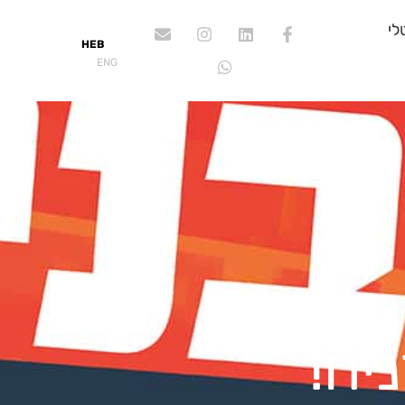
לי
HEB
ENG
יח!