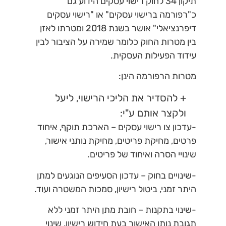
תיקון 34 לחוק רישוי עסקים הידוע גם
כ"רפורמה ברישוי עסקים" או "רישוי עסקים
דיפרנציאלי" אושר בשנת 2018 ומטרתו לאזן
בין מטרות החוק כלומר שמירה על הציבור לבין
עידוד הפעילות העסקית.
מטרות הרפורמה הינן:
+ להסדיר את הליכי הרישוי, ליעל
ולקצר אותם ע"י:
-עדכון צו רישוי עסקים – הארכת תוקף, איחוד
פרטים, מחיקת פריטים, מחיקת נותני אישור,
שינויי הסרה ואיחוד של פריטים.
-שינויים בחוק – עדכון הסעיפים הנוגעים למתן
היתר זמני, ביטול רישיון, סמכות המשטרה ועוד.
-שינוי בתקנות – חובת מתן היתר זמני ללא
תגובת נותן האישור בעת חידוש רישיון, שינוי