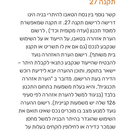
תקנה 27
קשר נוסף בין נסח הטאבו להיתרי בניה הינו
דרישה לרישום תקנה 27. זו תקנה שמאפשרת
למוסד תכנון (ועדה מקומית וכד׳) , לרשום
הערת אזהרה בטאבו, על הייעוד או על השימוש
שנקבע לנכס (גם אם אין לו תשריט או תקנון
בית משותף). רישום הערת האזהרה נועד
להבטיח שהייעוד שנקבע כתנאי לקבלת היתר –
יישאר בתוקפו, ותוכן ההערה יובא לידיעת רוכש
הדירה בעת הרישום. מדובר ב "הערת אזהרה
תכנונית", והיא בעלת משמעות בתחום התכנון
בלבד (בניגוד למשל להערת אזהרה לפי סעיף
126 שלה יש משמעות קניינית). רישום ההערה
נועד למנוע מצב בו מוכרים נכס שאינו תואם את
השימוש שהוגדר בהיתר הבניה למשל מחסן
שנמכר כדירה או לחילופין לוקחים בעלות על