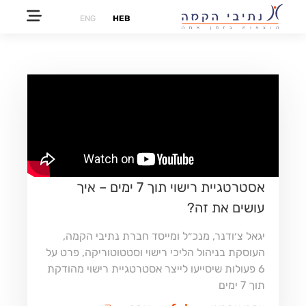
ENG
HEB
אסטרטגיית רישוי תוך 7 ימים – איך
עושים את זה?
יגאל צ׳ודנר, מנכ״ל ומייסד חברת נתיבי הקמה,
העוסקת בניהול הליכי רישוי וסטטוטוריקה, פרט על
6 פעולות שיסייעו לייצר אסטרטגיית רישוי מהודקת
תוך 7 ימים