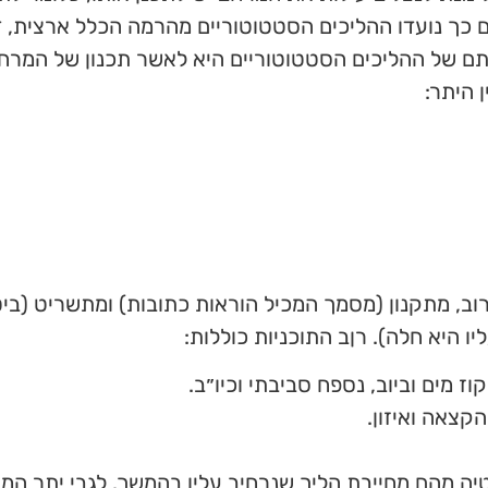
לשם כך נועדו ההליכים הסטטוטוריים מהרמה הכלל ארצית, 
תם של ההליכים הסטטוטוריים היא לאשר תכנון של המרחב
 היתר:
ב, מתקנון (מסמך המכיל הוראות כתובות) ומתשריט (ביטו
 היא חלה). רןב התוכניות כוללות:
וז מים וביוב, נספח סביבתי וכיו״ב.
הקצאה ואיזון.
יה מהם מחייבת הליך שנרחיב עליו בהמשך. לגבי יתר המ