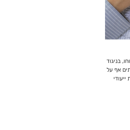
ו, בניגוד
ים אף על
את ייעודי