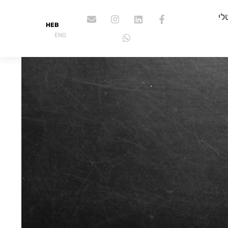
לי
HEB
ENG